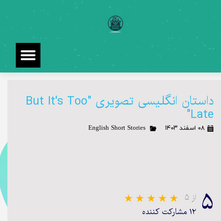
داستان انگلیسی تصویری "But It's Too
Late"
۰۸ اسفند ۱۴۰۳
English Short Stories
۵
از ۵
۱۲ مشارکت کننده