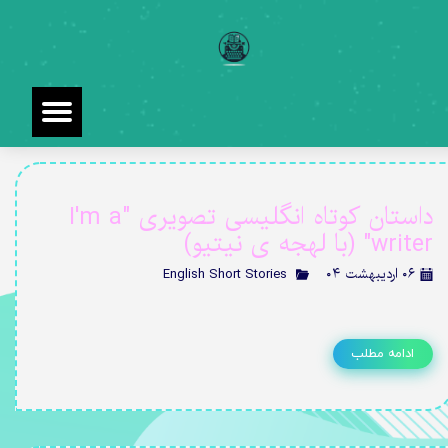
داستان کوتاه انگلیسی تصویری "I'm a
writer" (با لهجه ی نیتیو)
۰۶ اردیبهشت ۰۴
English Short Stories
ادامه مطلب