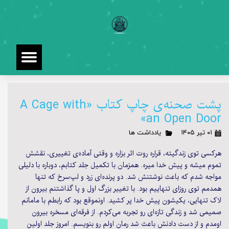
پشت صحنه‌ی چاپ کتاب «A Cage with
an Open Door»
۰۱ تیر ۱۴۰۵
یادداشت ها
هرکسی توی زندگیته، قراره روت اثر بزاره و وقتی آماده‌ی تغییری، نقشش
تموم میشه و پیش خدا میره. همزمان با تکمیل جلد کتابم، دوباره با دلیلی
مواجه شدم که باعث نوشتنش شد. دو پرنده‌ای زرد و لپ‌سرخ که تنها
همدمم توی روزای تنهاییم بود. با تغییر بزرگ اول و پا گذاشتنم بیرون از
لاک تنهایی، یکیشون پیش خدا پر کشید. اونموقع بود که رابطم با مامانم
صمیمی شد و زندگی تازه‌ای رو تجربه می‌کردم. از فرقه‌ای مسخره بیرون
اومدم و از دست دادنش باعث شد رمان اولم رو بنویسم. امروز جلد اولین